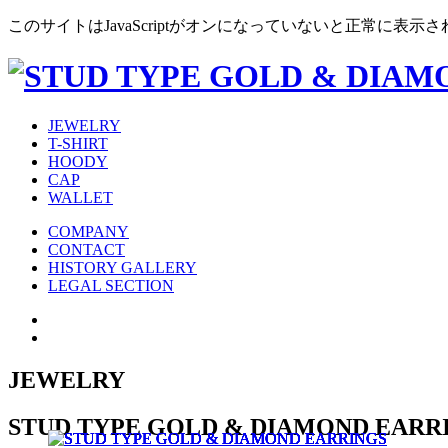
このサイトはJavaScriptがオンになっていないと正常に表示
JEWELRY
T-SHIRT
HOODY
CAP
WALLET
COMPANY
CONTACT
HISTORY GALLERY
LEGAL SECTION
JEWELRY
STUD TYPE GOLD & DIAMOND EARR