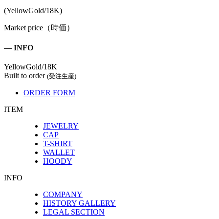
(YellowGold/18K)
Market price（時価）
― INFO
YellowGold/18K
Built to order
(受注生産)
ORDER FORM
ITEM
JEWELRY
CAP
T-SHIRT
WALLET
HOODY
INFO
COMPANY
HISTORY GALLERY
LEGAL SECTION